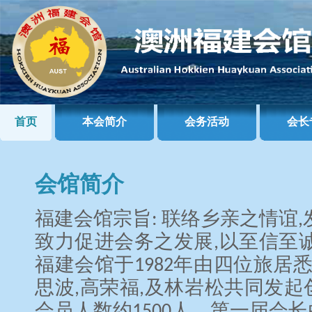
首页
本会简介
会务活动
会长
会馆简介
福建会馆宗旨: 联络乡亲之情谊
致力促进会务之发展,以至信至
福建会馆于1982年由四位旅居
思波,高荣福,及林岩松共同发