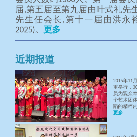
会员人数约1500人。第一届会
届,第五届至第九届由叶式礼先
先生任会长,第十一届由洪永裕先
2025)。
更多
近期报道
2015年
重举行，3
员为观众
个艺术团
蹈的精粹
更多