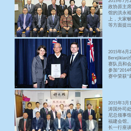
2015年
政协原主
馆的洪永
上，大家
等方面提
2015年6
Bereji
赛队员和
参加“20
赛中荣获“
2015年
涛国外司
尼总领事
福建会馆
长一行座